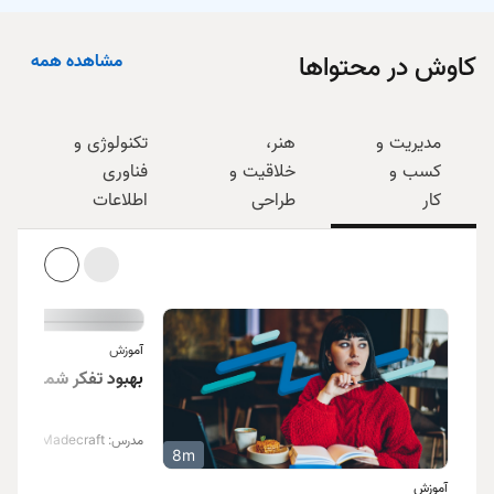
مشاهده همه
کاوش در محتواها
مدیریت و
هنر،
تکنولوژی و
کسب و
خلاقیت و
فناوری
کار
طراحی
اطلاعات
آموزش
بهبود تفکر شما
nking
مدرس: Alyssa Lowery,Madecraft
8m
آموزش