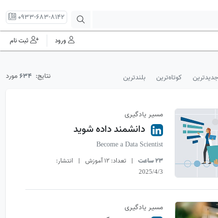
0933-683-8142
ورود
ثبت نام
نتایج:
634
مورد
دیدترین
کوتاه‌ترین
بلند‌ترین
مسیـر یادگیـری
دانشمند داده شوید
Become a Data Scientist
23 ساعت
|
تعداد:
12 آموزش
|
انتشار:
2025/4/3
مسیـر یادگیـری