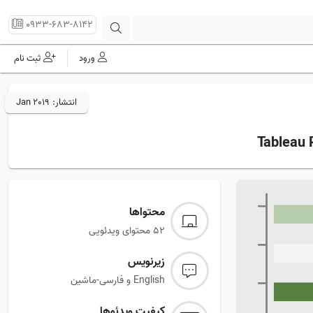
0933-683-8142
ورود
ثبت نام
انتشار:
Jan 2019
محتواها
52 محتوای ویدئویی
زیرنویس‌
English و فارسی-ماشین
کیفیت ویدئوها‌