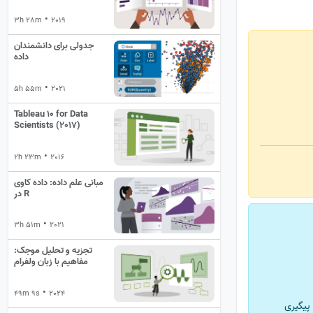
•
3h 28m
2019
جدولی برای دانشمندان
داده
•
5h 55m
2021
Tableau 10 for Data
Scientists (2017)
•
2h 23m
2016
مبانی علم داده: داده کاوی
در R
•
3h 51m
2021
تجزیه و تحلیل موجک:
مفاهیم با زبان ولفرام
•
49m 9s
2024
پیگیری