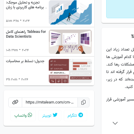
تجزیه و تحلیل موجک:
برنامه های کاربردی با زبان
Wolfram
•
51m 36s
2024
راهنمای کامل Tableau for
Data Scientists
 تعداد زیاد این
•
10h 29m
2024
ا کدام آموزش ها
جدول: تسلط بر محاسبات
 مشکلات رها کند.
ار گرفته اند تا
‌اند که در زیر،
•
3h 20m
2024
کنید.
 1 مسیر آموزشی قرار
تلگرام
توییتر
واتساپ