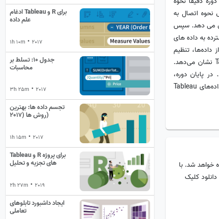
ه از همان پارادایم کشیدن و رها کردن Tableau Desktop. این دوره دقیقا نحوه
ادغام Tableau و R برای
انسیس نحوه اتصال به
علم داده
شان می دهد. سپس
رده به داده های
•
1h 10m
2017
 نحوه نمونه‌برداری از داده‌ها، تنظیم
جدول 10: تسلط بر
اندازه نمونه‌گیری و پیش‌نمایش و اشتراک‌گذاری خروجی نهایی خود را با Tableau Desktop نشان می‌دهد.
محاسبات
در عمل نشان می دهد. در پایان دوره،
مهارت‌هایی را فرا خواهید گرفت که می‌توانید Tableau Prep را به بخشی ضروری از فرآیند داده‌های Tableau
•
3h 25m
2017
تجسم داده ها: بهترین
روش ها (2017)
•
1h 15m
2017
Tableau و R برای پروژه
های تجزیه و تحلیل
 خواهد شد. با
دانلود کلیک
•
2h 27m
2019
ایجاد داشبورد تابلوهای
تعاملی