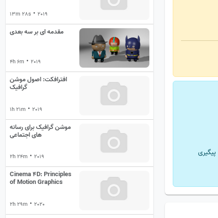
•
13m 28s
2019
مقدمه ای بر سه بعدی
•
4h 6m
2019
افترافکت: اصول موشن
گرافیک
•
1h 21m
2019
موشن گرافیک برای رسانه
های اجتماعی
پیگیری
•
2h 24m
2019
Cinema 4D: Principles
of Motion Graphics
•
2h 29m
2020