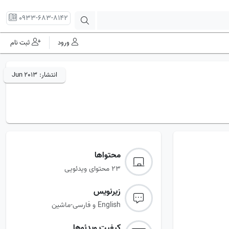
0933-683-8142
ورود
ثبت نام
انتشار:
Jun 2013
محتواها
23 محتوای ویدئویی
زیرنویس‌
English و فارسی-ماشین
کیفیت ویدئوها‌