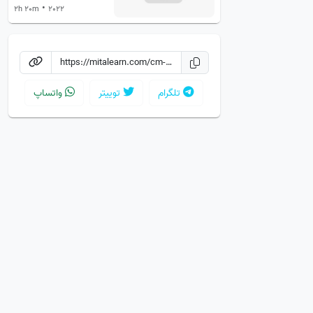
•
2h 20m
2022
تلگرام
توییتر
واتساپ