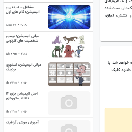
می‌آورند، مرور می‌کند - و ویژگی‌هایی که تقریباً در هر بسته انیمیشنی، از جمله سطوح X، Y، و Z، فریم‌های
مشاغل سه بعدی و
یک‌های تست‌شده
انیمیشن: گام های اول
 و کشش، اغراق،
•
15m 4s
2015
مبانی انیمیشن: ترسیم
شخصیت های کارتونی
•
5h 22m
2015
 خواهد شد. با
مبانی انیمیشن: استوری
بردینگ
دانلود کلیک
•
1h 32m
2016
12 اصل انیمیشن برای
انیماتورهای CG
•
1h 23m
2016
آموزش موشن گرافیک