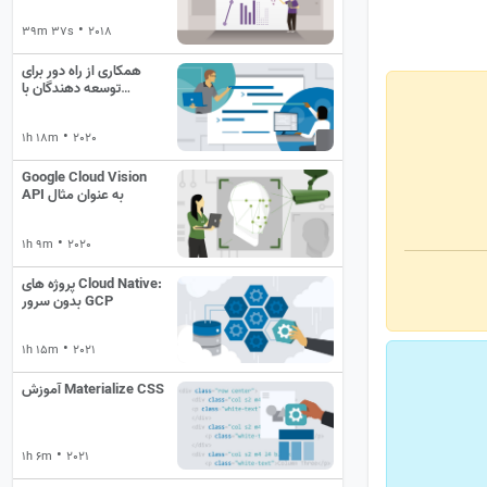
•
39m 37s
2018
همکاری از راه دور برای
توسعه دهندگان با
Microsoft Live Share
•
1h 18m
2020
Google Cloud Vision
API به عنوان مثال
•
1h 9m
2020
پروژه های Cloud Native:
بدون سرور GCP
•
1h 15m
2021
آموزش Materialize CSS
•
1h 6m
2021