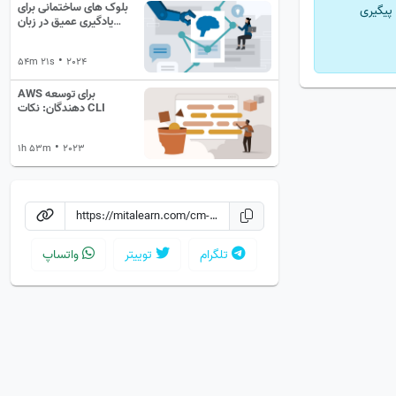
بلوک های ساختمانی برای
پیگیری
یادگیری عمیق در زبان
ولفرام
•
54m 21s
2024
AWS برای توسعه
دهندگان: نکات CLI
•
1h 53m
2023
تلگرام
توییتر
واتساپ