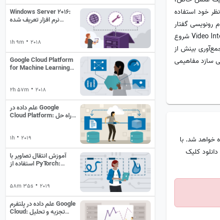
نظر خود استفاده
Windows Server 2016:
نرم افزار تعریف شده
و انجام رونویسی گفتار
مدیریت شبکه
به متن را ارائه می دهد. در این دوره، جاناتان فرناندز به شما کمک می‌کند تا با Video Intelligence API شروع
•
1h 9m
2018
ی برای جمع‌آوری بینش از
Google Cloud Platform
می سازد مفاهیمی
for Machine Learning
Essential Training
(2018)
•
2h 57m
2018
علم داده در Google
Cloud Platform: راه حل
های معماری
•
1h
2019
 خواهد شد. با
دانلود کلیک
آموزش انتقال تصاویر با
استفاده از PyTorch:
Essential Training
•
58m 35s
2019
علم داده در پلتفرم Google
Cloud: تجزیه و تحلیل
پیشگو