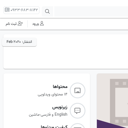
0933-683-8142
ورود
ثبت نام
انتشار:
Feb 2020
محتواها
14 محتوای ویدئویی
زیرنویس‌
English و فارسی-ماشین
کیفیت ویدئوها‌