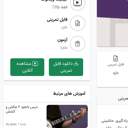
فقط
720p
فایل تمرینی‌
دارد
آزمون‌
ندارد
دانلود فایل
مشاهده
فایل تمرینی
تمرینی
آنلاین
دارد
آموزش های مرتبط
مرینی
درس بانجو: 2 چکش و
کشش
 قدرت یادگیری ماشینی
•
2h 54m
2016
تن یک عکس خاص،