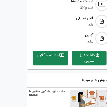
کیفیت ویدئوها‌
فقط
800p
فایل تمرینی‌
دارد
آزمون‌
ندارد
دانلود فایل
مشاهده آنلاین
تمرینی
موزش های مرتبط
مقدمه ای بر یادگیری ماشین با
KNIME