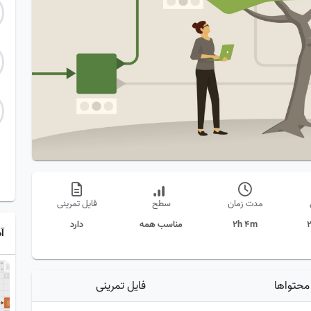
مدت زمان
سطح
فایل تمرینی
2h 4m
مناسب همه
دارد
آ
محتواها
فایل تمرینی