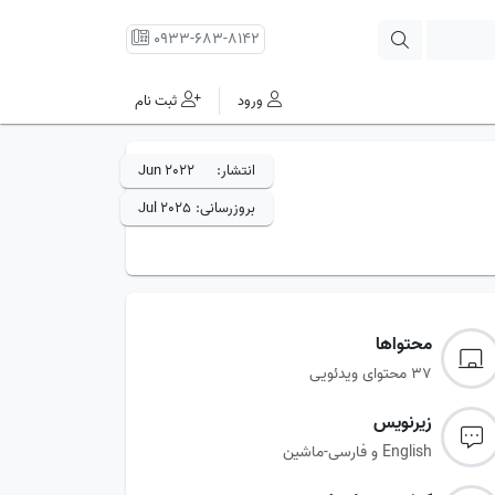
0933-683-8142
ورود
ثبت نام
انتشار:
Jun 2022
بروزرسانی:
Jul 2025
محتواها
37 محتوای ویدئویی
زیرنویس‌
English و فارسی-ماشین