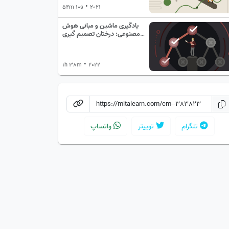
•
54m 10s
2021
یادگیری ماشین و مبانی هوش
مصنوعی: درختان تصمیم گیری
پیشرفته با KNIME
•
1h 38m
2022
تلگرام
توییتر
واتساپ