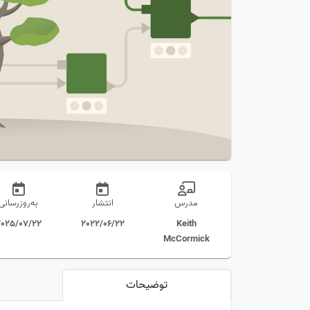
مدرس
انتشار
به‌روز‌رسانی
2025/07/22
2022/06/22
Keith
McCormick
توضیحات