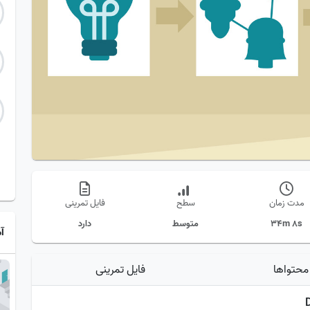
مدت زمان
سطح
فایل تمرینی
34m 8s
متوسط
دارد
آ
محتواها
فایل تمرینی