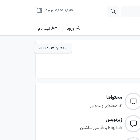
0933-683-8142
ورود
ثبت نام
انتشار:
Jun 2017
محتواها
12 محتوای ویدئویی
زیرنویس‌
English و فارسی-ماشین