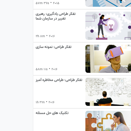
•
57m 36s
2015
تفکر طراحی یادگیری: رهبری
تغییر در سازمان شما
•
2h 8m
2016
تفکر طراحی: نمونه سازی
•
58m 11s
2016
تفکر طراحی: طراحی مخاطره آمیز
•
1h 3m
2016
تکنیک های حل مسئله