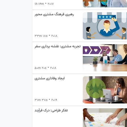
•
1h 14m
2017
رهبری فرهنگ مشتری محور
•
33m 18s
2018
تجربه مشتری: نقشه برداری سفر
•
50m 20s
2018
ایجاد وفاداری مشتری
•
31m 38s
2019
تفکر طراحی: درک فرآیند