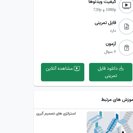
کیفیت ویدئوها‌
و
720p
1080p
فایل تمرینی‌
دارد
آزمون‌
6 سوال
دانلود فایل
مشاهده آنلاین
تمرینی
موزش های مرتبط
استراتژی های تصمیم گیری