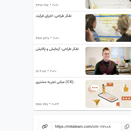
•
43m 26s
2020
تفکر طراحی: اجرای فرآیند
•
49m 53s
2020
تفکر طراحی: آزمایش و پالایش
•
1h 30m
2020
مبانی تجربه مشتری (CX).
•
46m 44s
2023