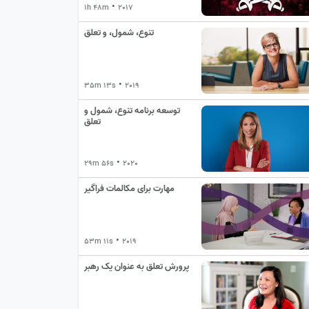
•
1h 48m
2017
تنوع، شمول، و تعلق
•
35m 13s
2019
توسعه برنامه تنوع، شمول و
تعلق
•
29m 56s
2020
مهارت برای مکالمات فراگیر
•
53m 11s
2019
پرورش تعلق به عنوان یک رهبر