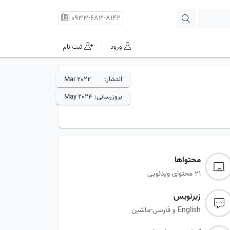
0933-683-8142
ورود
ثبت نام
انتشار:
Mar 2022
بروزرسانی:
May 2024
محتواها
21 محتوای ویدئویی
زیرنویس‌
English و فارسی-ماشین