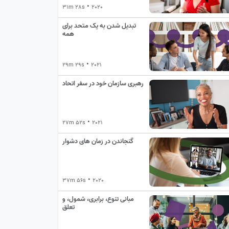
•
31m 28s
2020
تبدیل شدن به یک متحد برای
همه
•
29m 29s
2021
رهبری سازمان خود در سفر اتحاد
•
27m 52s
2021
گنجاندن در زمان های دشوار
•
37m 56s
2020
مبانی تنوع، برابری، شمول، و
تعلق