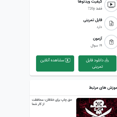
کیفیت ویدئوها‌
فقط
720p
فایل تمرینی‌
دارد
آزمون‌
19 سوال
دانلود فایل
مشاهده آنلاین
تمرینی
موزش های مرتبط
حق چاپ برای خلاقان: محافظت
از کار شما