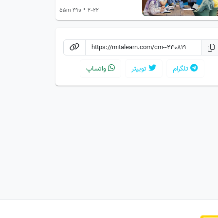
•
55m 49s
2022
تلگرام
توییتر
واتساپ