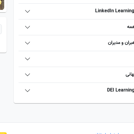
همه
بران و مدیران
انی