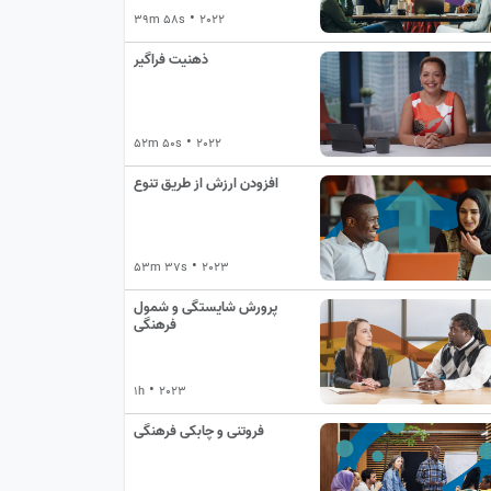
•
39m 58s
2022
ذهنیت فراگیر
•
52m 50s
2022
افزودن ارزش از طریق تنوع
•
53m 37s
2023
پرورش شایستگی و شمول
فرهنگی
•
1h
2023
فروتنی و چابکی فرهنگی