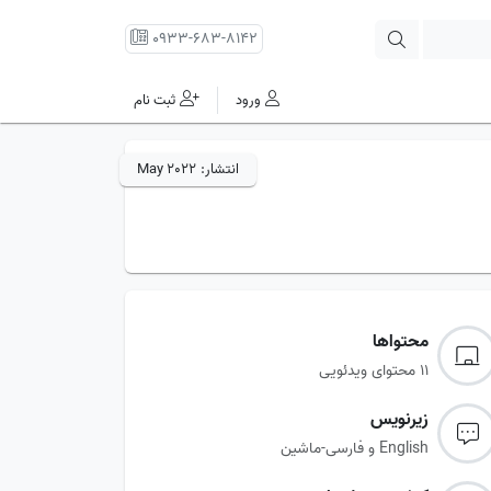
0933-683-8142
ورود
ثبت نام
انتشار:
May 2022
محتواها
11 محتوای ویدئویی
زیرنویس‌
English و فارسی-ماشین