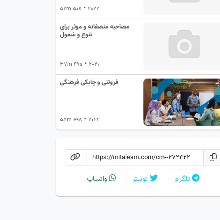
•
52m 50s
2022
مصاحبه منصفانه و موثر برای
تنوع و شمول
•
37m 49s
2021
فروتنی و چابکی فرهنگی
•
55m 49s
2022
تلگرام
توییتر
واتساپ