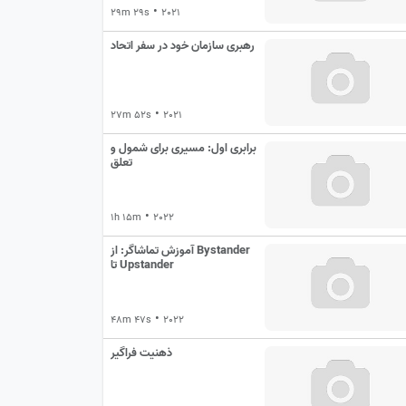
•
29m 29s
2021
رهبری سازمان خود در سفر اتحاد
•
27m 52s
2021
برابری اول: مسیری برای شمول و
تعلق
•
1h 15m
2022
آموزش تماشاگر: از Bystander
تا Upstander
•
48m 47s
2022
ذهنیت فراگیر