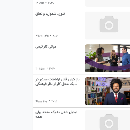
•
1h 5m
2020
تنوع، شمول، و تعلق
•
35m 13s
2019
مبانی کار تیمی
•
1h 15m
2020
باز کردن قفل ارتباطات معتبر در
یک محل کار از نظر فرهنگی
متنوع
•
49m 40s
2021
تبدیل شدن به یک متحد برای
همه