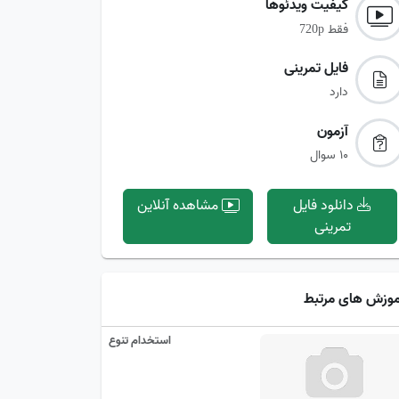
کیفیت ویدئوها‌
فقط
720p
فایل تمرینی‌
دارد
آزمون‌
10 سوال
دانلود فایل
مشاهده آنلاین
تمرینی
موزش های مرتبط
استخدام تنوع