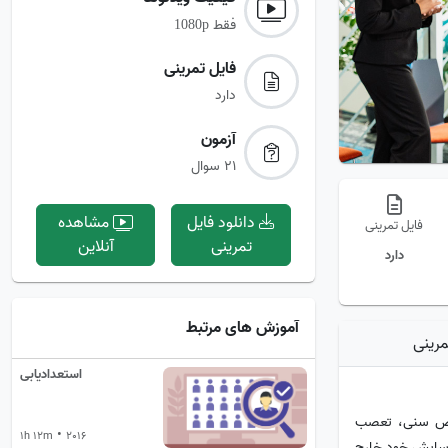
فقط
1080p
فایل تمرینی‌
دارد
آزمون‌
21 سوال
دانلود فایل
مشاهده
فایل تمرینی
تمرینی
آنلاین
دارد
آموزش های مرتبط
مرینی
استعدادیابی
عیض سنی، تعصب
•
1h 12m
2016
آسایش خود خارج