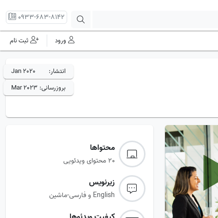
0933-683-8142
ورود
ثبت نام
انتشار:
Jan 2020
بروزرسانی:
Mar 2023
محتواها
20 محتوای ویدئویی
زیرنویس‌
English و فارسی-ماشین
کیفیت ویدئوها‌