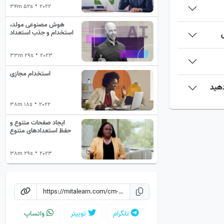
استخدام کنید
•
34m 52s
2022
هوش مصنوعی مولد،
استخدام و جذب استعداد
•
33m 29s
2023
استخدام مجازی
دهید
•
38m 18s
2022
ایجاد صفحات متنوع و
حفظ استعدادهای متنوع
•
38m 29s
2023
تلگرام
توییتر
واتساپ