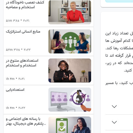
کشف تعصب ناخودآگاه در
استخدام و مصاحبه
•
51m 38s
2021
منابع انسانی استراتژیک
 تعداد زیاد این
ا کدام آموزش ها
 مشکلات رها کند.
•
52m 37s
2022
ار گرفته اند تا
استعدادهای متنوع در
‌اند که در زیر،
استخدام و استخدام
کنید.
•
1h 4m
2021
اب کنید، با مسیر
استعدادیابی
•
1h 4m
2022
با رسانه های اجتماعی و
پلتفرم های دیجیتال، بهتر
استخدام کنید، سریعتر